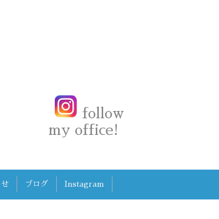
follow
my office!
わせ
ブログ
Instagram