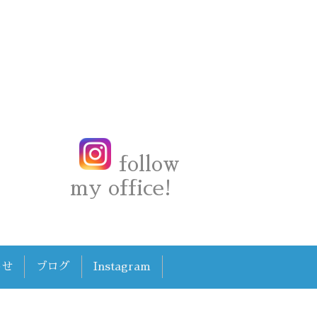
follow
my office!
わせ
ブログ
Instagram